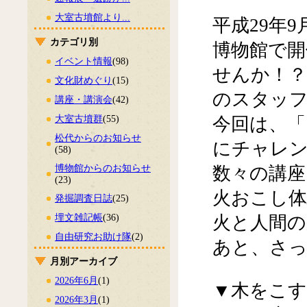
大室古墳館より...
平成29年
カテゴリ別
博物館で開
イベント情報
(98)
せんか！？
文化財めぐり
(15)
のスタッ
講座・講演会
(42)
大室古墳群
(55)
今回は、「
松代からのお知らせ
にチャレ
(58)
博物館からのお知らせ
数々の講座
(23)
火おこし
発掘調査日誌
(25)
埋文雑記帳
(36)
火と人間の
自由研究お助け隊
(2)
あと、さ
月別アーカイブ
2026年6月
(1)
▼木をこす
2026年3月
(1)