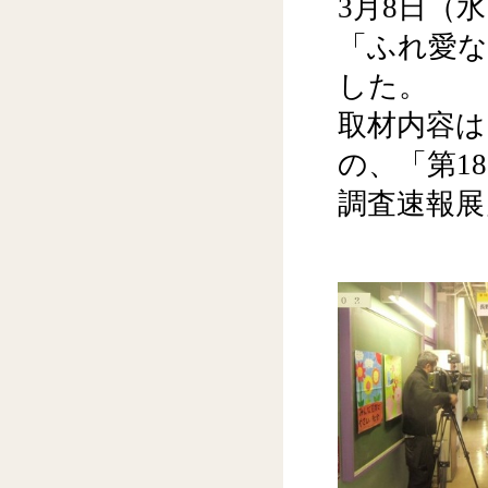
3月8日（
「ふれ愛
した。
取材内容は
の、「第1
調査速報展