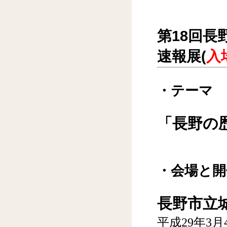
第18回
速報展(
入
・テーマ
「長野の歴
・会場と開
長野市立城
平成29年3月