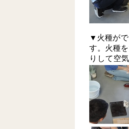
▼火種が
す。火種
りして空