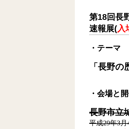
第18回
速報展(
入
・テーマ
「長野の歴
・会場と開
長野市立城
平成29年3月