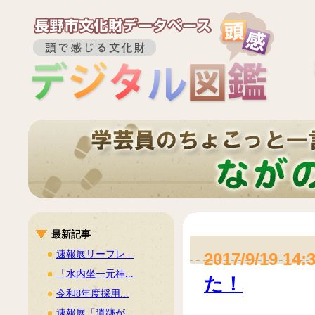
最新記事
速報展リーフレ...
2017/9/19 14:
「水内坐一元神...
た！
令和8年度採用...
速報展「遺跡が...