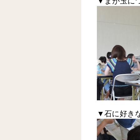
▼まが玉に
▼石に好き