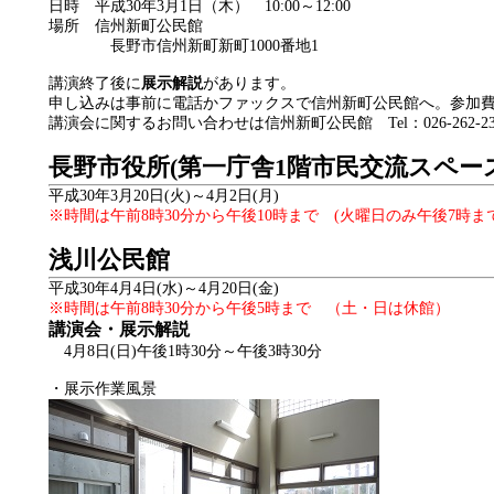
日時 平成30年3月1日（木） 10:00～12:00
場所 信州新町公民館
長野市信州新町新町1000番地1
講演終了後に
展示解説
があります。
申し込みは事前に電話かファックスで信州新町公民館へ。参加
講演会に関するお問い合わせは信州新町公民館 Tel：026-262
長野市役所(第一庁舎1階市民交流スペ
ー
平成30年3月20日(火)～4月2日(月)
※時間は午前8時30分から午後10時まで (火曜日のみ午後7時まで
浅川公民館
平成30年4月4日(水)～4月20日(金)
※時間は午前8時30分から午後5時まで （土・日は休館）
講演会・展示解説
4月8日(日)午後1時30分～午後3時30分
・展示作業風景