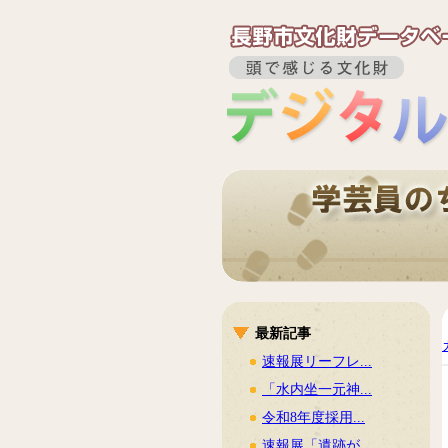
最新記事
速報展リーフレ...
「水内坐一元神...
令和8年度採用...
速報展「遺跡が...