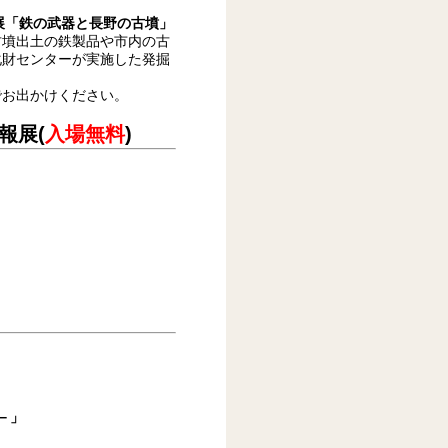
展「鉄の武器と長野の古墳
」
古墳出土の鉄製品や市内の古
化財センターが実施した発掘
でお出かけください。
報展(
入場無料
)
）
－」