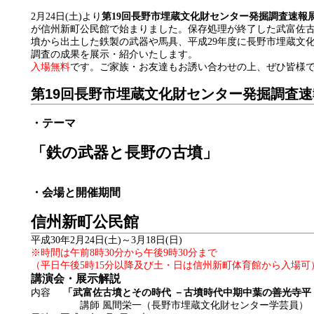
2月24日(土)より
第
19
回長野市埋蔵文化財センター発掘調査速報
が信州新町公民館で始まりました。保存処理が終了した武富佐
墳から出土した鉄製の武器や馬具、平成29年度に長野市埋蔵文
調査の成果を展示・紹介いたします。
入場無料
です。ご家族・お友達もお誘い合わせの上、ぜひ皆様
第19回長野市埋蔵文化財センター発掘調査速
・テーマ
「鉄の武器と長野の古墳」
・会場と開催期間
信州新町公民館
平成30年2月24日(土)～3月18日(日)
※時間は午前8時30分から午後9時30分まで
（平日午後5時15分以降及び土・日は信州新町体育館から入場可
講演会・展示解説
内容
「武富佐古墳とその時代 －古墳時代中期中葉の善光寺平
講師 風間栄一（長野市埋蔵文化財センター学芸員）