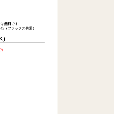
費は
無料
です。
-2345（ファックス共通）
ス)
)