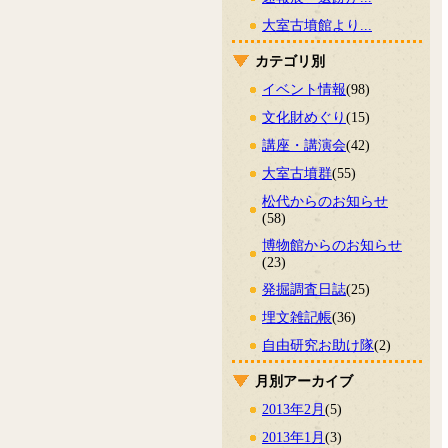
大室古墳館より...
カテゴリ別
イベント情報
(98)
文化財めぐり
(15)
講座・講演会
(42)
大室古墳群
(55)
松代からのお知らせ
(58)
博物館からのお知らせ
(23)
発掘調査日誌
(25)
埋文雑記帳
(36)
自由研究お助け隊
(2)
月別アーカイブ
2013年2月
(5)
2013年1月
(3)