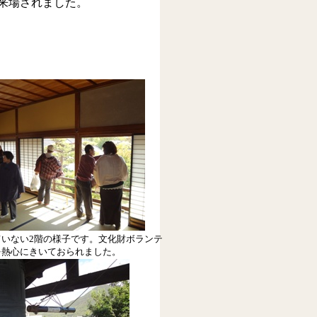
来場されました。
いない2階の様子です。
文化財ボランテ
を熱心にきいておられました。