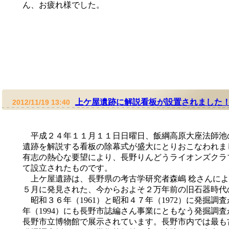
ん、お疲れ様でした。
上ケ屋遺跡に解説看板が設置されました
2012/11/19 13:40
平成２４年１１月１１日日曜日、飯綱高原大座法師池
遺跡を解説する看板の除幕式が盛大にとりおこなわれま
有志の熱心な要望により、長野りんどうライオンズクラ
て設立されたものです。
上ケ屋遺跡は、長野県の考古学研究者森嶋 稔さんによっ
５月に発見された、今からおよそ２万年前の旧石器時代
昭和３６年（1961）と昭和４７年（1972）に発掘調
年（1994）にも長野市誌編さん事業にともなう発掘調
長野市立博物館で展示されています。長野市内では最も