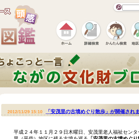
「安茂里の古墳めぐり散歩」が開催され
2012/11/29 15:10
平成２４年１１月２９日木曜日、安茂里老人福祉センタ
里（平柴）地区に残る古墳を巡る
「安茂里の古墳めぐり