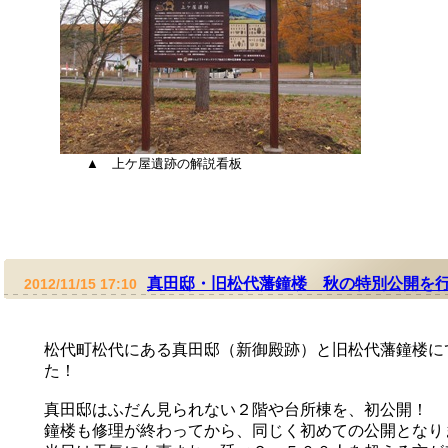
▲
上ケ屋遺跡の解説看板
真田邸・旧松代藩鐘楼 秋の特別公開を
2012/11/15 17:10
松代町松代にある真田邸（新御殿跡）と旧松代藩鐘楼に
た！
真田邸はふだん見られない２階や台所棟を、
初公開！
鐘楼も修理が終わってから、同じく初めての公開となり