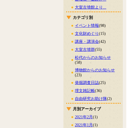
大室古墳館より...
カテゴリ別
イベント情報
(98)
文化財めぐり
(15)
講座・講演会
(42)
大室古墳群
(55)
松代からのお知らせ
(58)
博物館からのお知らせ
(23)
発掘調査日誌
(25)
埋文雑記帳
(36)
自由研究お助け隊
(2)
月別アーカイブ
2021年2月
(1)
2021年1月
(1)