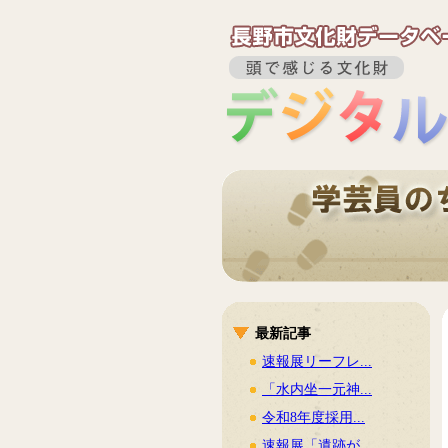
最新記事
速報展リーフレ...
「水内坐一元神...
令和8年度採用...
速報展「遺跡が...