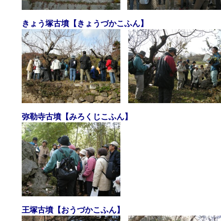
きょう塚古墳【きょうづかこふん】
弥勒寺古墳【みろくじこふん】
王塚古墳【おうづかこふん】