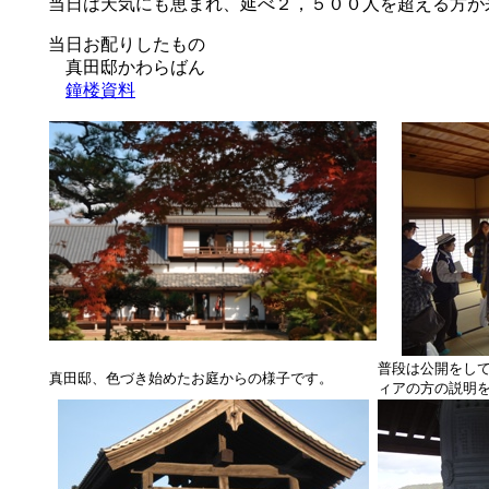
当日は天気にも恵まれ、延べ２，５００人を超える方が
当日お配りしたもの
真田邸かわらばん
鐘楼資料
普段は公開をして
真田邸、色づき始めたお庭からの様子です。
ィアの方の説明