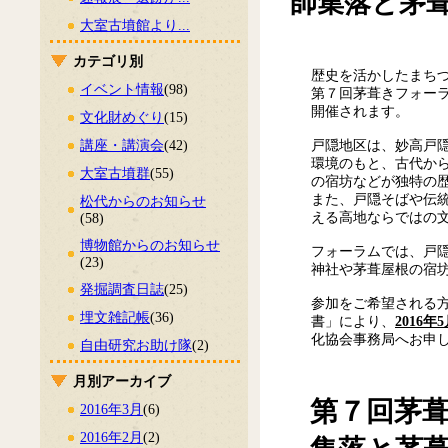
師集落と茅
大室古墳館より...
カテゴリ別
歴史を活かしたまち
イベント情報
(98)
第７回茅葺きフォーラ
開催されます。
文化財めぐり
(15)
戸隠地区は、妙高戸
講座・講演会
(42)
環境のもと、古代か
大室古墳群
(55)
の宿坊などが独特の
また、戸隠そばや伝統
松代からのお知らせ
える高地ならではの
(58)
博物館からのお知らせ
フォーラムでは、戸
(23)
神社や茅葺屋根の宿
発掘調査日誌
(25)
参加をご希望される
埋文雑記帳
(36)
書」により、
2016
化協会事務局へお申
自由研究お助け隊
(2)
月別アーカイブ
第７回茅葺
2016年3月
(6)
2016年2月
(2)