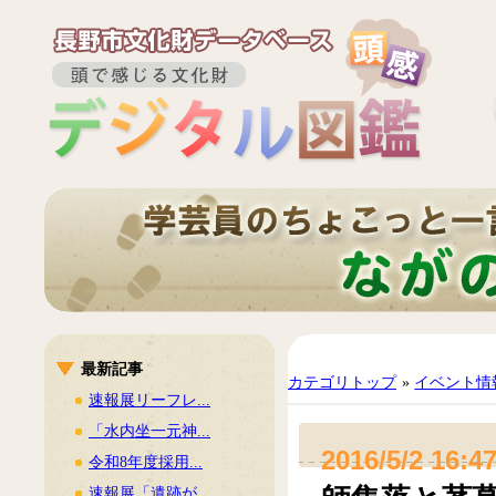
最新記事
カテゴリトップ
»
イベント情
速報展リーフレ...
「水内坐一元神...
2016/5/2 16:4
令和8年度採用...
速報展「遺跡が...