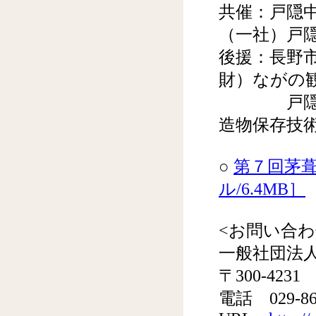
共催：戸隠
（一社）戸
後援：長野
財）ながの
戸隠地区住
造物保存技
○
第７回茅葺
ル/6.4MB］
<お問い合
一般社団法人
〒300-42
電話 029-86