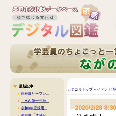
最新記事
カテゴリトップ
»
イベント情
速報展リーフレ...
「水内坐一元神...
2020/2/28 8:3
令和8年度採用...
速報展「遺跡が...