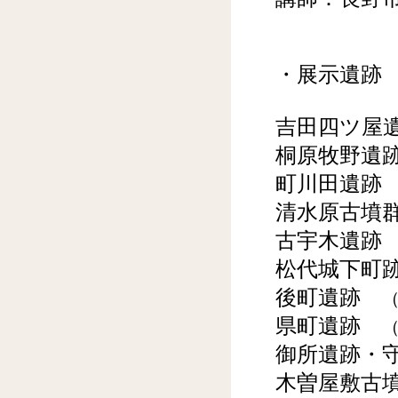
・展示遺跡
吉田四ツ屋
桐原牧野
町川田遺
清水原古
古宇木遺
松代城下町
後町遺跡
県町遺跡
御所遺跡・
木曽屋敷古