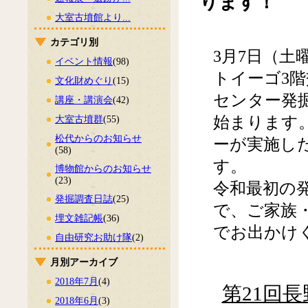
ります！
大室古墳館より...
カテゴリ別
3月7日（
イベント情報
(98)
トイーゴ3階
文化財めぐり
(15)
センター発
講座・講演会
(42)
始まります
大室古墳群
(55)
松代からのお知らせ
ーが実施し
(58)
す。
博物館からのお知らせ
(23)
令和最初の
発掘調査日誌
(25)
で、ご家族
埋文雑記帳
(36)
でお出かけ
自由研究お助け隊
(2)
月別アーカイブ
2018年7月
(4)
第21回
2018年6月
(3)